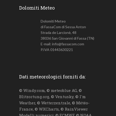
Dolomiti Meteo
Dolomiti Meteo
di FassaCom di Sessa Anton
Strada de Larcionè, 48
38036 San Giovanni di Fassa (TN)
E-mail: info@fassacom.com
P.IVA 01443630221
Dati meteorologici forniti da:
© Windy.com, © meteoblue AG, ©
Blitzortung.org, © Ventusky, © I'm
Weather, © Wetterzentrale, © Météo-
France, © WXCharts, © RainViewer
Modelli numerici: © ECMWF, © NOAA