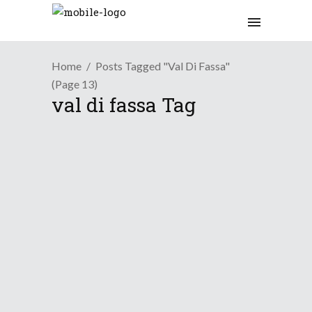
Home
Posts Tagged "val Di Fassa"
(Page 13)
val di fassa Tag
Tendenza
Tipica dinamicità
primaverile...
25 Aprile 2019
Osservazioni
Verso la fine di aprile