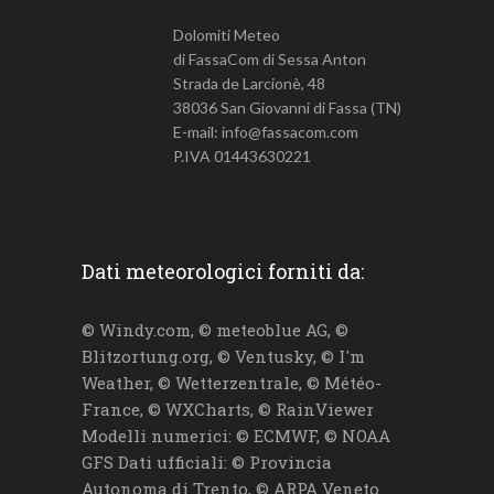
Dolomiti Meteo
di FassaCom di Sessa Anton
Strada de Larcionè, 48
38036 San Giovanni di Fassa (TN)
E-mail: info@fassacom.com
P.IVA 01443630221
Dati meteorologici forniti da:
© Windy.com, © meteoblue AG, ©
Blitzortung.org, © Ventusky, © I'm
Weather, © Wetterzentrale, © Météo-
France, © WXCharts, © RainViewer
Modelli numerici: © ECMWF, © NOAA
GFS Dati ufficiali: © Provincia
Autonoma di Trento, © ARPA Veneto