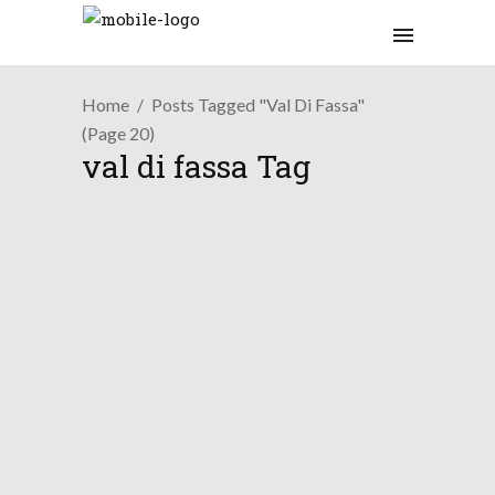
Home
Posts Tagged "val Di Fassa"
(Page 20)
val di fassa Tag
Osservazioni
Estate a pieno regime in
Val...
8 Luglio 2016
Osservazioni
Aria di Primavera