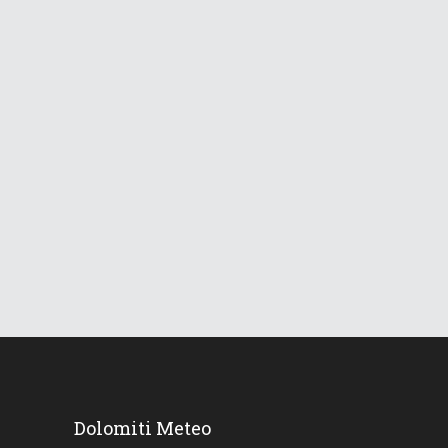
264
Views
L’estate subito con maltempo
3 Giugno 2020
203
Views
Dolomiti Meteo