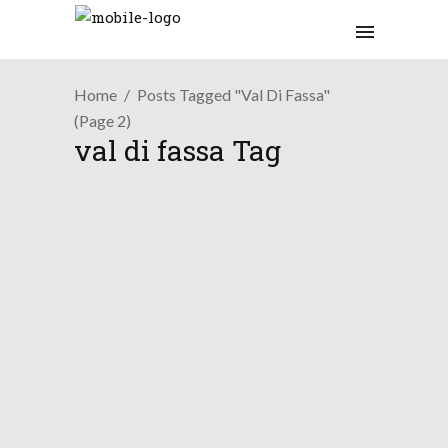
Home
Posts Tagged "val Di Fassa"
(Page 2)
val di fassa Tag
Osservazioni
Una primavera sulle
Dolomiti...
9 Maggio 2026
Tendenza
Dal caldo alle