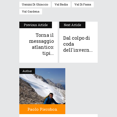
Uomini Di Ghiaccio
Val Badia
Val Di Fassa
Val Gardena
Previous Article
Next Article
Torna il
Dal colpo di
messaggio
coda
atlantico:
dell'invern...
tipi...
Author
Paolo Pierobon