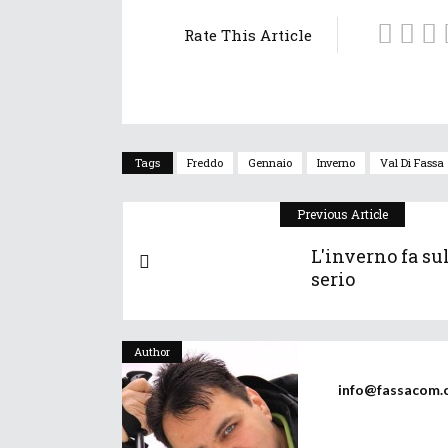
Rate This Article
Tags
Freddo
Gennaio
Inverno
Val Di Fassa
Previous Article
L'inverno fa su
serio
Author
info@fassacom.