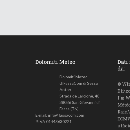
Dolomiti Meteo
Dati
da:
Dolomiti Meteo
di FassaCom di Sessa
© Win
Anton
Blitz
Strada de Larcionè, 48
I'm W
38036 San Giovanni di
Météo
Fassa (TN)
RainV
E-mail: info@fassacom.com
ECMW
P.IVA 01443630221
uffic