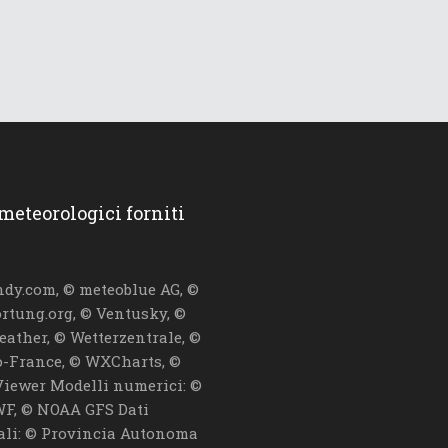
 meteorologici forniti
dy.com, © meteoblue AG, ©
ortung.org, © Ventusky, ©
eather, © Wetterzentrale, ©
-France, © WXCharts, ©
iewer Modelli numerici: ©
F, © NOAA GFS Dati
iali: © Provincia Autonoma