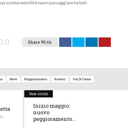
 prossima mensilità nuovi passaggi perturbati.
Share With:
no
Neve
Peggioramento
Rovesci
Val Di Fassa
Next Article
Inizio maggio:
etta
nuovo
..
peggioramento...