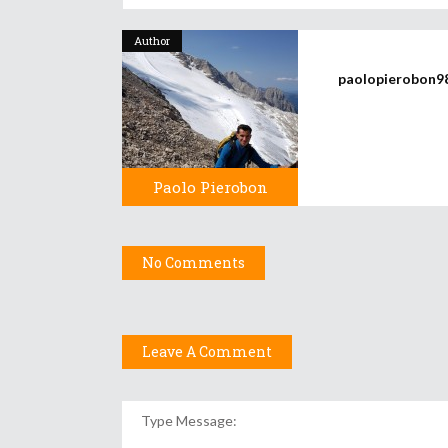
Author
paolopierobon9
Paolo Pierobon
No Comments
Leave A Comment