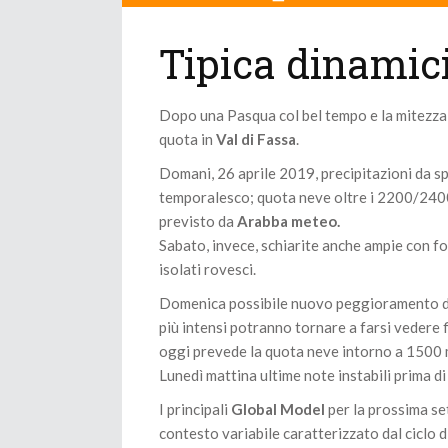
Tipica dinamic
Dopo una Pasqua col bel tempo e la mitezza,
quota in
Val di Fassa
.
Domani, 26 aprile 2019, precipitazioni da s
temporalesco; quota neve oltre i 2200/2400 
previsto da
Arabba meteo.
Sabato, invece, schiarite anche ampie con 
isolati rovesci.
Domenica possibile nuovo peggioramento del
più intensi potranno tornare a farsi vedere 
oggi prevede la quota neve intorno a 1500 
Lunedì mattina ultime note instabili prima d
I principali
Global Model
per la prossima se
contesto variabile caratterizzato dal ciclo d