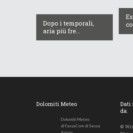
Es
Dopo i temporali,
co
aria più fre...
Dolomiti Meteo
Dati
da:
Dolomiti Meteo
di FassaCom di Sessa
© Win
Anton