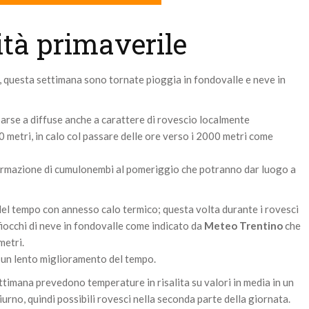
ità primaverile
 questa settimana sono tornate pioggia in fondovalle e neve in
parse a diffuse anche a carattere di rovescio localmente
metri, in calo col passare delle ore verso i 2000 metri come
formazione di cumulonembi al pomeriggio che potranno dar luogo a
 tempo con annesso calo termico; questa volta durante i rovesci
fiocchi di neve in fondovalle come indicato da
Meteo Trentino
che
metri.
i un lento miglioramento del tempo.
ttimana prevedono temperature in risalita su valori in media in un
iurno, quindi possibili rovesci nella seconda parte della giornata.