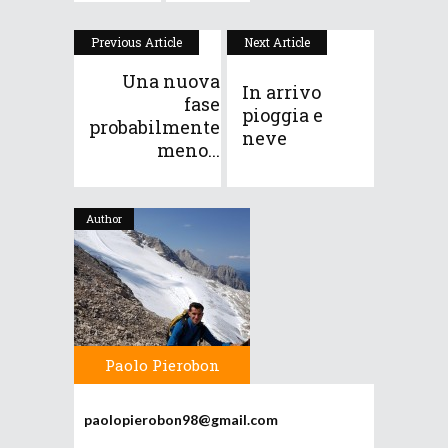
Previous Article
Next Article
Una nuova
In arrivo
fase
pioggia e
probabilmente
neve
meno...
Author
Paolo Pierobon
paolopierobon98@gmail.com