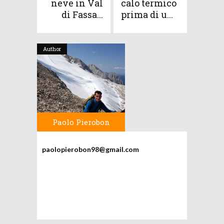
neve in Val
calo termico
di Fassa...
prima di u...
Author
Paolo Pierobon
paolopierobon98@gmail.com