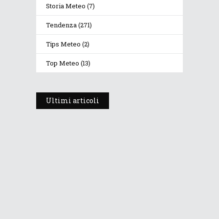
Storia Meteo
(7)
Tendenza
(271)
Tips Meteo
(2)
Top Meteo
(13)
Ultimi articoli
Prosegue l’estate con valori
termici anomali, ma anche
temporali
30 Luglio 2026
249
Views