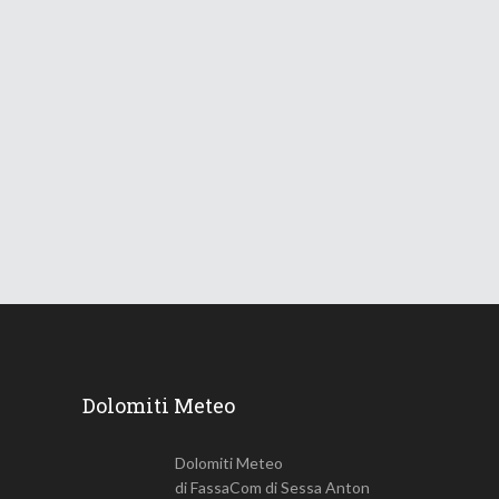
Le Dolomiti verso una lunga
ondata di caldo
18 Giugno 2026
735
Views
Dolomiti Meteo
Dolomiti Meteo
di FassaCom di Sessa Anton