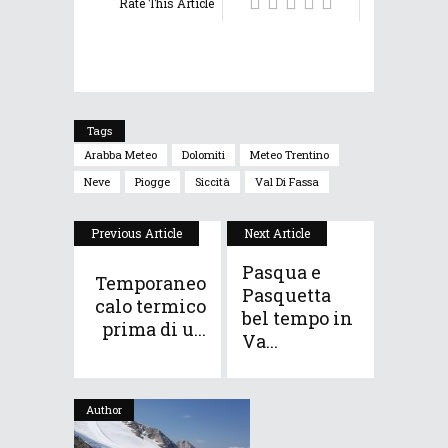
Rate This Article
Tags
Arabba Meteo
Dolomiti
Meteo Trentino
Neve
Piogge
Siccità
Val Di Fassa
Previous Article
Next Article
Pasqua e
Temporaneo
Pasquetta
calo termico
bel tempo in
prima di u...
Va...
Author