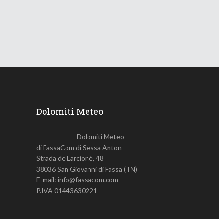
26 Giugno 2026
855
Views
Dolomiti Meteo
Dolomiti Meteo
di FassaCom di Sessa Anton
Strada de Larcionè, 48
38036 San Giovanni di Fassa (TN)
E-mail: info@fassacom.com
P.IVA 01443630221