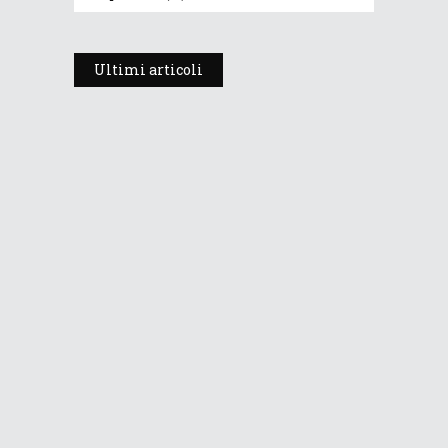
Ultimi articoli
Meteo Eclissi: che tempo farà
mercoledì 12 agosto 2026, la sera?
10 Agosto 2026
69
Views
Prosegue l’estate con valori
termici anomali, ma anche
temporali