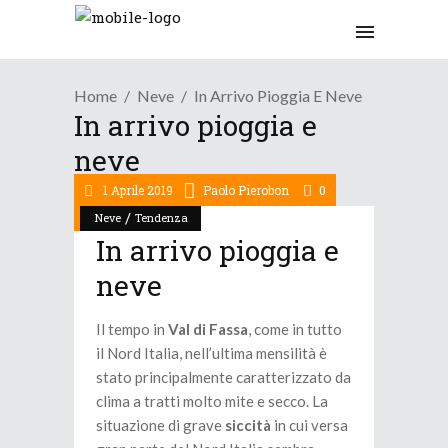
Home
Neve
In Arrivo Pioggia E Neve
In arrivo pioggia e
neve
1 Aprile 2019
Paolo Pierobon
0
/
Neve
Tendenza
In arrivo pioggia e
neve
Il tempo in
Val di Fassa
, come in tutto
il Nord Italia, nell’ultima mensilità è
stato principalmente caratterizzato da
clima a tratti molto mite e secco. La
situazione di grave
siccità
in cui versa