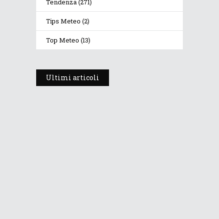
Tendenza
(271)
Tips Meteo
(2)
Top Meteo
(13)
Ultimi articoli
Prosegue l’estate con valori
termici anomali, ma anche
temporali
30 Luglio 2026
278
Views