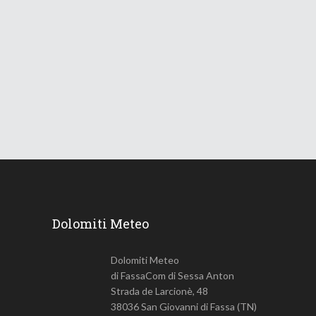
Le Dolomiti verso una lunga
ondata di caldo
18 Giugno 2026
748
Views
Dolomiti Meteo
Dolomiti Meteo
di FassaCom di Sessa Anton
Strada de Larcionè, 48
38036 San Giovanni di Fassa (TN)