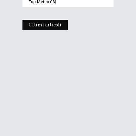
Top Meteo
(13)
Ultimi articoli
Prosegue l’estate con valori
termici anomali, ma anche
temporali
30 Luglio 2026
270
Views
Dopo i temporali, aria più fresca e
stabile: le Dolomiti ritrovano le