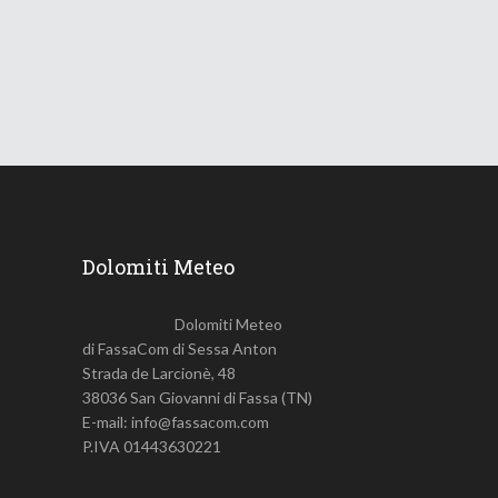
18 Giugno 2026
745
Views
Dolomiti Meteo
Dolomiti Meteo
di FassaCom di Sessa Anton
Strada de Larcionè, 48
38036 San Giovanni di Fassa (TN)
E-mail: info@fassacom.com
P.IVA 01443630221