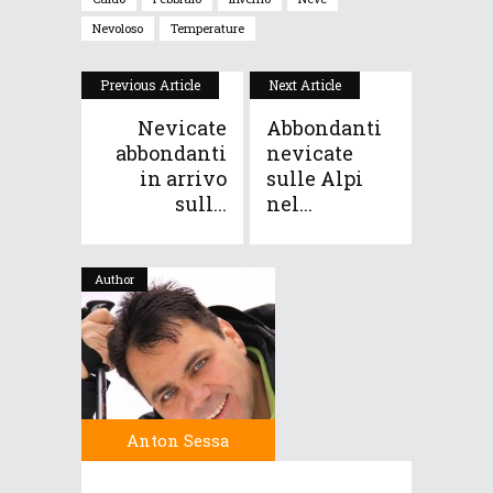
Nevoloso
Temperature
Previous Article
Next Article
Nevicate
Abbondanti
abbondanti
nevicate
in arrivo
sulle Alpi
sull...
nel...
Author
Anton Sessa