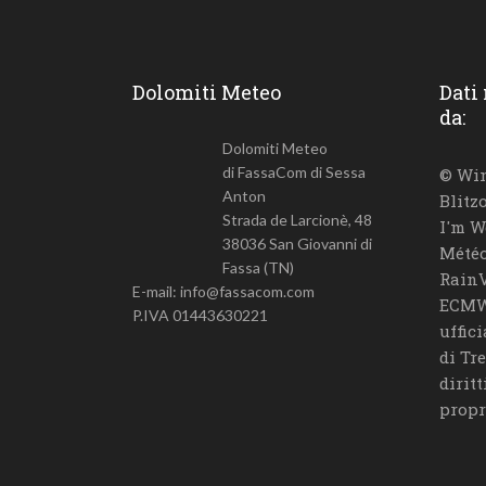
Dolomiti Meteo
Dati
da:
Dolomiti Meteo
di FassaCom di Sessa
© Win
Anton
Blitz
Strada de Larcionè, 48
I'm W
38036 San Giovanni di
Météo
Fassa (TN)
RainV
E-mail: info@fassacom.com
ECMW
P.IVA 01443630221
uffic
di Tr
diritt
propr