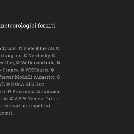
 meteorologici forniti
dy.com, © meteoblue AG, ©
ortung.org, © Ventusky, ©
eather, © Wetterzentrale, ©
-France, © WXCharts, ©
iewer Modelli numerici: ©
F, © NOAA GFS Dati
iali: © Provincia Autonoma
ento, © ARPA Veneto Tutti i
i riservati ai rispettivi
ietari.