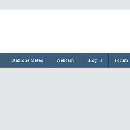
Stazione Meteo
Webcam
Blog
Forum
Veloce passaggio perturbato q...
6 Febbraio 2022