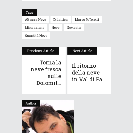
Tags
Altezza Neve
Didattica
Marco Pifferetti
Misurazione
Neve
Nevicata
Quantità Neve
Previous Article
Next Article
Torna la
Il ritorno
neve fresca
della neve
sulle
in Val di Fa...
Dolomit...
Author