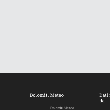
Dolomiti Meteo
Dati
da:
Dolomiti Meteo