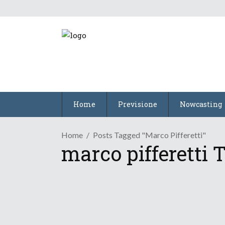
Home
Previsione
Nowcasting
Home
Posts Tagged "marco Pifferetti"
marco pifferetti 
/
Didattica Meteo
Neve