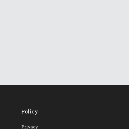
831
Views
Le Dolomiti verso una
lunga ondata di caldo
18 Giugno 2026
732
Views
Policy
Privacy