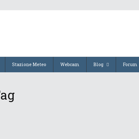
Stazione Meteo
Webcam
Blog
Forum
Tag
Come si misura la neve
3 Marzo 2020