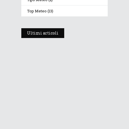
Top Meteo
(13)
Ultimi articoli
Prosegue l’estate con valori
termici anomali, ma anche
temporali
30 Luglio 2026
260
Views
Dopo i temporali, aria più fresca e