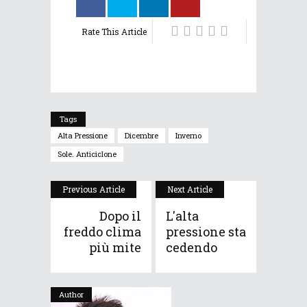
Rate This Article
Tags
Alta Pressione
Dicembre
Inverno
Sole. Anticiclone
Previous Article
Next Article
Dopo il
L'alta
freddo clima
pressione sta
più mite
cedendo
Author