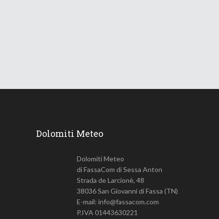
Le Dolomiti verso una lunga
ondata di caldo
18 Giugno 2026
740
Views
Dolomiti Meteo
Dolomiti Meteo
di FassaCom di Sessa Anton
Strada de Larcionè, 48
38036 San Giovanni di Fassa (TN)
E-mail: info@fassacom.com
P.IVA 01443630221