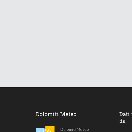
Dolomiti Meteo
Dati
da:
Dolomiti Meteo