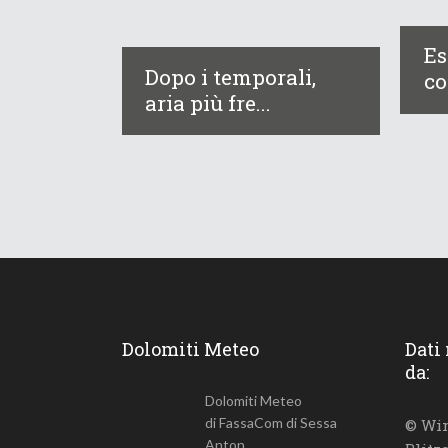
Es
Dopo i temporali,
co
aria più fre...
Dolomiti Meteo
Dati
da:
Dolomiti Meteo
di FassaCom di Sessa
© Win
Anton