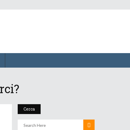
rci?
Cerca