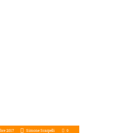
bre 2017
Simone Scarpelli
0