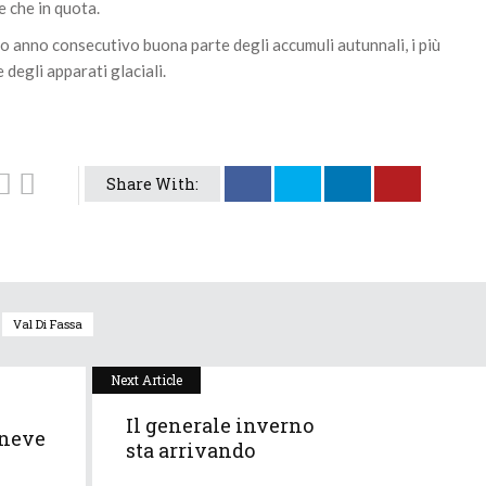
e che in quota.
zo anno consecutivo buona parte degli accumuli autunnali, i più
degli apparati glaciali.
Share With:
Val Di Fassa
Next Article
Il generale inverno
 neve
sta arrivando