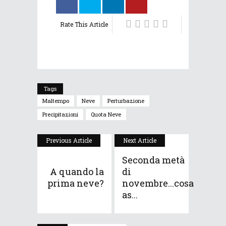
Rate This Article
Tags
Maltempo
Neve
Perturbazione
Precipitazioni
Quota Neve
Previous Article
Next Article
Seconda metà
A quando la
di
prima neve?
novembre...cosa
as...