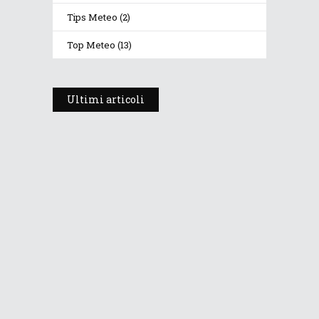
Tips Meteo
(2)
Top Meteo
(13)
Ultimi articoli
Prosegue l’estate con valori
termici anomali, ma anche
temporali
30 Luglio 2026
271
Views