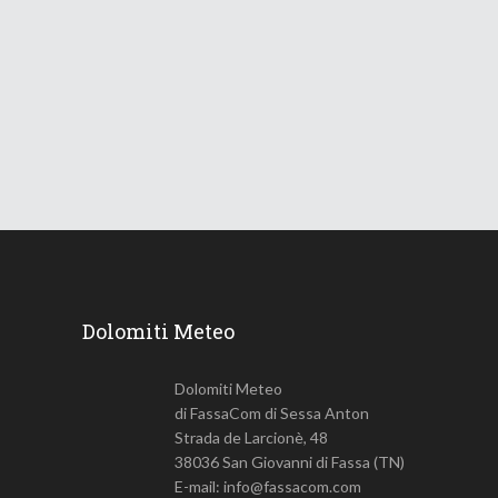
Le Dolomiti verso una lunga
ondata di caldo
18 Giugno 2026
745
Views
Dolomiti Meteo
Dolomiti Meteo
di FassaCom di Sessa Anton
Strada de Larcionè, 48
38036 San Giovanni di Fassa (TN)
E-mail: info@fassacom.com