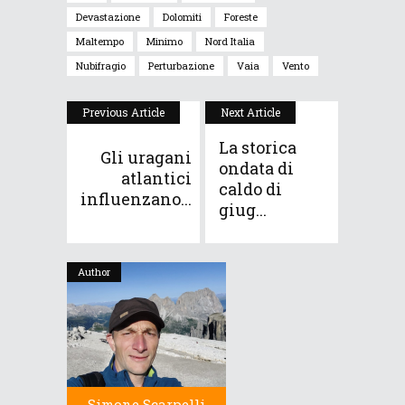
Devastazione
Dolomiti
Foreste
Maltempo
Minimo
Nord Italia
Nubifragio
Perturbazione
Vaia
Vento
Previous Article
Next Article
La storica
Gli uragani
ondata di
atlantici
caldo di
influenzano...
giug...
Author
Simone Scarpelli