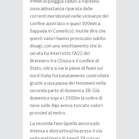
99mm di pioggia caduti a Vipiteno
zona abbastanza riparata dalle
correnti meridionali nelle vicinanze del
confine austriaco e quasi 300mm a
Sappada in Comelico). Inutile dire che
questi valori hanno provocato subito
disagi, con uno smottamento che in
serata ha interrotto l’A22 del
Brennero tra Chiusa e il confine di
Stato, oltre a varie piene di fiumi sul
nord Italia fortunatamente controllate
grazie a una pausa dei fenomeni nella
seconda parte di domenica 28. Già
domenica sopra i 2500m la coltre di
neve sulle Alpi aveva toccato valori
prossimi al metro.
La seconda fase (quella ancora più
intensa e distruttiva) ha preso il via
nella mattinata di lunedì 29 con un