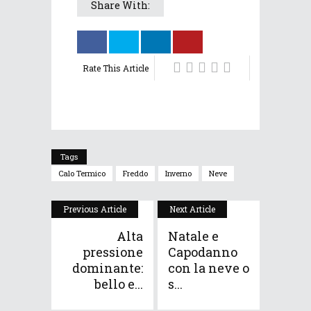
Share With:
Rate This Article
Tags
Calo Termico
Freddo
Inverno
Neve
Previous Article
Next Article
Alta
Natale e
pressione
Capodanno
dominante:
con la neve o
bello e...
s...