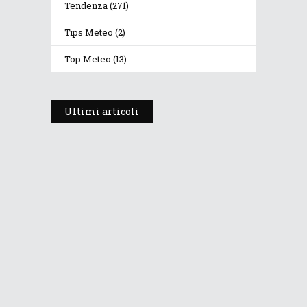
Tendenza
(271)
Tips Meteo
(2)
Top Meteo
(13)
Ultimi articoli
Prosegue l’estate con valori
termici anomali, ma anche
temporali
30 Luglio 2026
235
Views