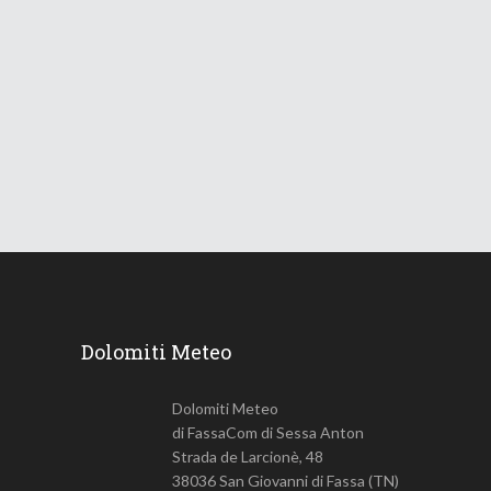
Le Dolomiti verso una lunga
ondata di caldo
18 Giugno 2026
731
Views
Dolomiti Meteo
Dolomiti Meteo
di FassaCom di Sessa Anton
Strada de Larcionè, 48
38036 San Giovanni di Fassa (TN)