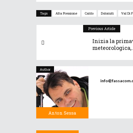
Tags
Alta Pressione
Caldo
Dolomiti
Val Di 
Previous Article
Inizia la prima
meteorologica,..
Author
info@fassacom.
Anton Sessa