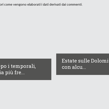
ri come vengono elaborati i dati derivati dai commenti
.
Estate sulle Dolomi
po i temporali,
con alcu...
ia più fre...