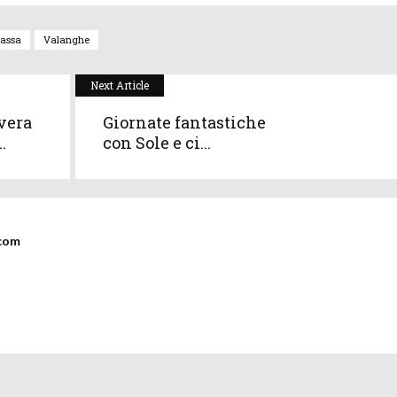
Fassa
Valanghe
Next Article
vera
Giornate fantastiche
.
con Sole e ci...
com