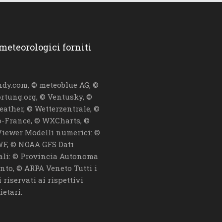
 meteorologici forniti
dy.com, © meteoblue AG, ©
ortung.org, © Ventusky, ©
eather, © Wetterzentrale, ©
-France, © WXCharts, ©
iewer Modelli numerici: ©
F, © NOAA GFS Dati
iali: © Provincia Autonoma
ento, © ARPA Veneto Tutti i
i riservati ai rispettivi
ietari.