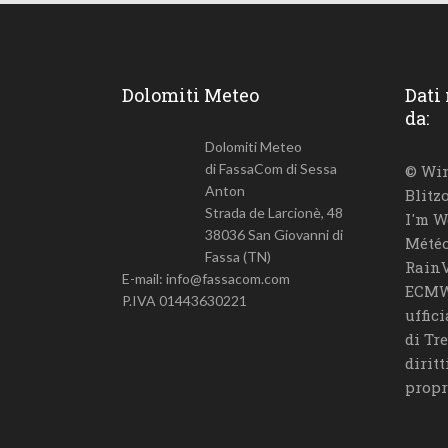
Dolomiti Meteo
Dati
da:
Dolomiti Meteo
di FassaCom di Sessa
© Win
Anton
Blitz
Strada de Larcionè, 48
I'm W
38036 San Giovanni di
Météo
Fassa (TN)
RainV
E-mail: info@fassacom.com
ECMW
P.IVA 01443630221
uffic
di Tr
diritt
propr