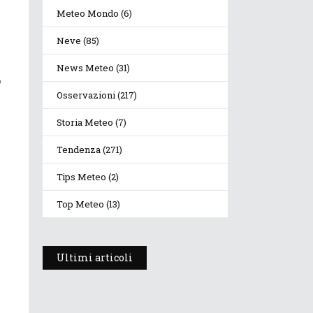
Meteo Mondo
(6)
Neve
(85)
News Meteo
(31)
o
Osservazioni
(217)
Storia Meteo
(7)
Tendenza
(271)
Tips Meteo
(2)
Top Meteo
(13)
Ultimi articoli
Prosegue l’estate con
valori termici