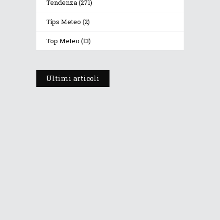
Tendenza
(271)
Tips Meteo
(2)
Top Meteo
(13)
Ultimi articoli
Prosegue l’estate con valori
termici anomali, ma anche
temporali
30 Luglio 2026
283
Views