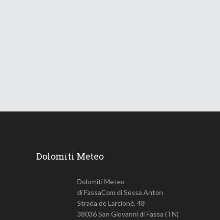
Le Dolomiti verso una lunga
ondata di caldo
18 Giugno 2026
749
Views
Dolomiti Meteo
Dolomiti Meteo
di FassaCom di Sessa Anton
Strada de Larcionè, 48
38036 San Giovanni di Fassa (TN)