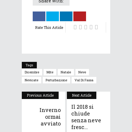
Share With:
Rate This Article
Tags
Dicembre
Mite
Natale
Neve
Nevicate
Perturbazione
Val Di Fassa
Previous Article
Next Article
Il 2018 si
Inverno
chiude
ormai
senza neve
avviato
fresc...