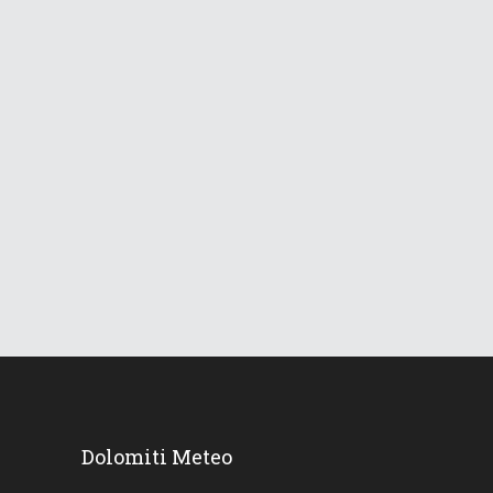
829
Views
Le Dolomiti verso una lunga
ondata di caldo
18 Giugno 2026
731
Views
Dolomiti Meteo