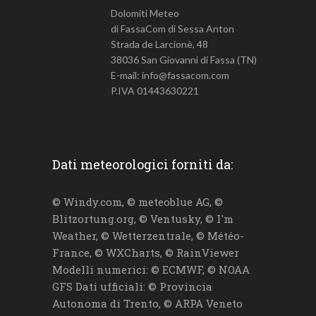
Dolomiti Meteo
di FassaCom di Sessa Anton
Strada de Larcionè, 48
38036 San Giovanni di Fassa (TN)
E-mail: info@fassacom.com
P.IVA 01443630221
Dati meteorologici forniti da:
© Windy.com, © meteoblue AG, ©
Blitzortung.org, © Ventusky, © I'm
Weather, © Wetterzentrale, © Météo-
France, © WXCharts, © RainViewer
Modelli numerici: © ECMWF, © NOAA
GFS Dati ufficiali: © Provincia
Autonoma di Trento, © ARPA Veneto