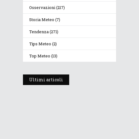
Osservazioni
(217)
Storia Meteo
(7)
Tendenza
(271)
Tips Meteo
(2)
Top Meteo
(13)
Ultimi articoli
Prosegue l’estate con valori
termici anomali, ma anche
temporali
30 Luglio 2026