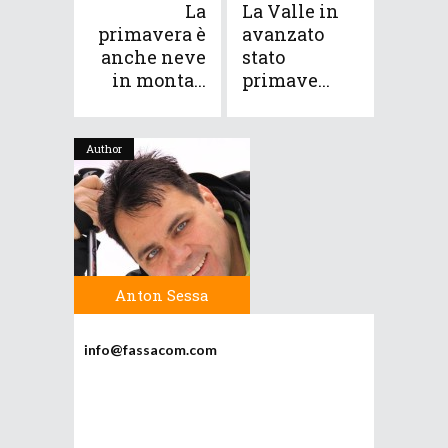
La
La Valle in
primavera è
avanzato
anche neve
stato
in monta...
primave...
Author
Anton Sessa
info@fassacom.com