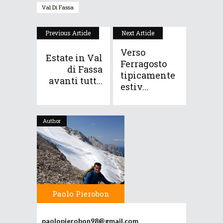
Val Di Fassa
Previous Article
Next Article
Verso
Estate in Val
Ferragosto
di Fassa
tipicamente
avanti tutt...
estiv...
Author
Paolo Pierobon
paolopierobon98@gmail.com