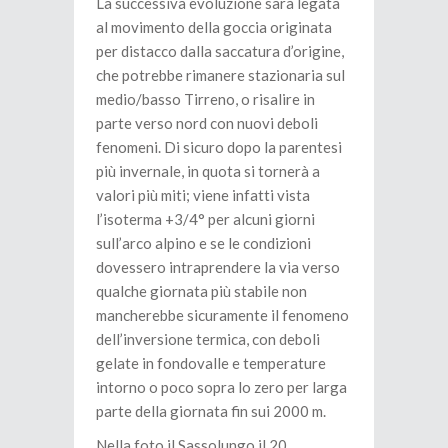
La successiva evoluzione sarà legata
al movimento della goccia originata
per distacco dalla saccatura d’origine,
che potrebbe rimanere stazionaria sul
medio/basso Tirreno, o risalire in
parte verso nord con nuovi deboli
fenomeni. Di sicuro dopo la parentesi
più invernale, in quota si tornerà a
valori più miti; viene infatti vista
l’isoterma +3/4° per alcuni giorni
sull’arco alpino e se le condizioni
dovessero intraprendere la via verso
qualche giornata più stabile non
mancherebbe sicuramente il fenomeno
dell’inversione termica, con deboli
gelate in fondovalle e temperature
intorno o poco sopra lo zero per larga
parte della giornata fin sui 2000 m.
Nella foto il Sassolungo il 20