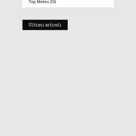
Top Meteo
(13)
Ultimi articoli
Prosegue l’estate con valori
termici anomali, ma anche
temporali
30 Luglio 2026
269
Views
Dopo i temporali, aria più fresca e
stabile: le Dolomiti ritrovano le