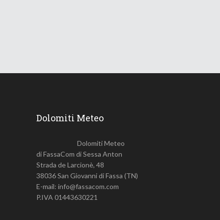
18 Giugno 2026
744
Views
Dolomiti Meteo
Dolomiti Meteo
di FassaCom di Sessa Anton
Strada de Larcionè, 48
38036 San Giovanni di Fassa (TN)
E-mail: info@fassacom.com
P.IVA 01443630221