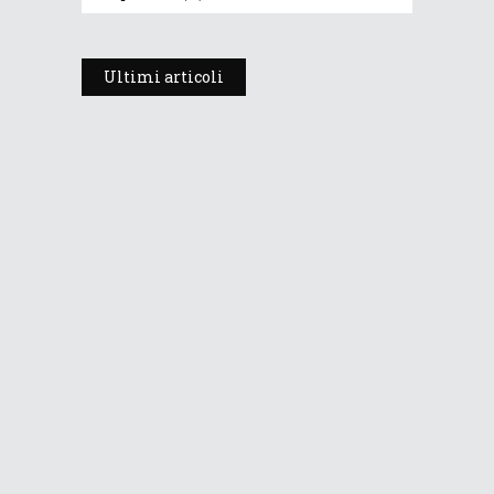
Ultimi articoli
Prosegue l’estate con valori
termici anomali, ma anche
temporali
30 Luglio 2026
265
Views
Dopo i temporali, aria più fresca e
stabile: le Dolomiti ritrovano le
temperature di stagione