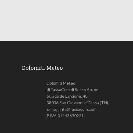
18 Giugno 2026
741
Views
Dolomiti Meteo
Dolomiti Meteo
di FassaCom di Sessa Anton
Strada de Larcionè, 48
38036 San Giovanni di Fassa (TN)
E-mail: info@fassacom.com
P.IVA 01443630221