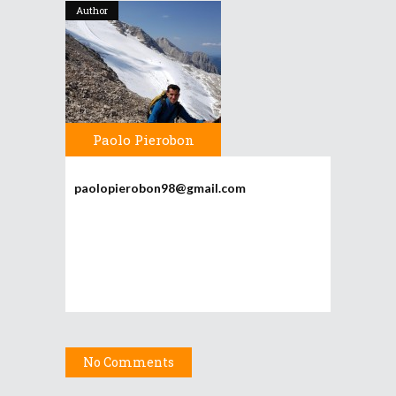
Author
Paolo Pierobon
paolopierobon98@gmail.com
No Comments