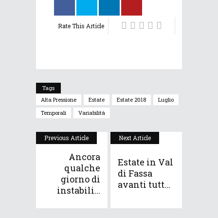
Rate This Article
Tags
Alta Pressione
Estate
Estate 2018
Luglio
Temporali
Variabilità
Previous Article
Next Article
Ancora
Estate in Val
qualche
di Fassa
giorno di
avanti tutt...
instabili...