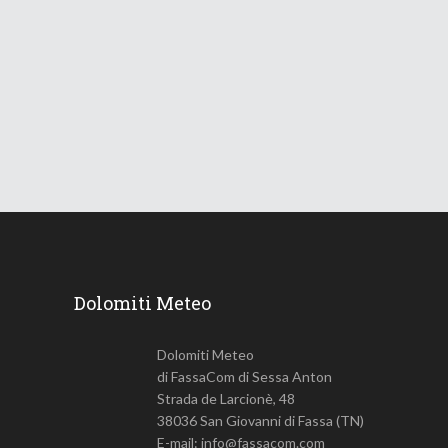
Le Dolomiti verso una lunga
ondata di caldo
18 Giugno 2026
732
Views
Dolomiti Meteo
Dolomiti Meteo
di FassaCom di Sessa Anton
Strada de Larcionè, 48
38036 San Giovanni di Fassa (TN)
E-mail: info@fassacom.com