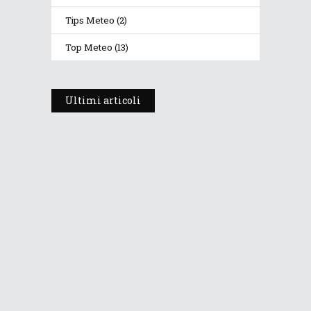
Tips Meteo
(2)
Top Meteo
(13)
Ultimi articoli
Prosegue l’estate con valori
termici anomali, ma anche
temporali
30 Luglio 2026
242
Views