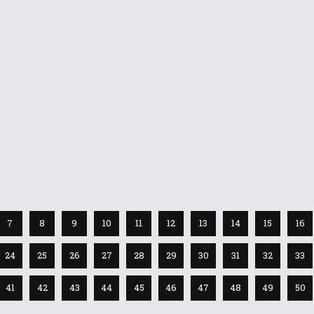
Caldo afoso in arrivo in Ital...
29 Giugno 2015
La notizia non dovrebbe essere eslusiva, visto che sono giorni che tutt
ne parlano (sul web, in TV ed al bar :-) ), ma la paura di un caldo eccess
ha lasciato il suo segno
Share
0 Comments
7
8
9
10
11
12
13
14
15
16
24
25
26
27
28
29
30
31
32
33
41
42
43
44
45
46
47
48
49
50