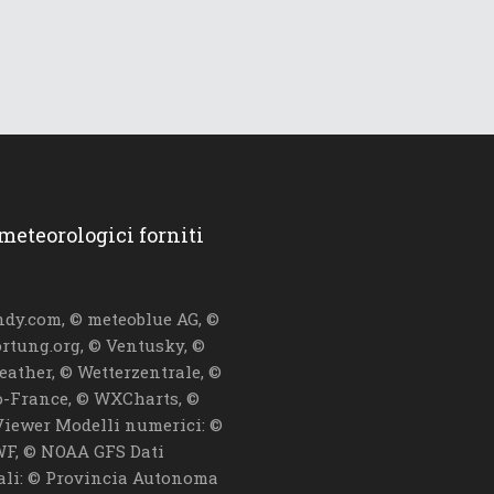
 meteorologici forniti
dy.com, © meteoblue AG, ©
ortung.org, © Ventusky, ©
eather, © Wetterzentrale, ©
-France, © WXCharts, ©
iewer Modelli numerici: ©
F, © NOAA GFS Dati
iali: © Provincia Autonoma