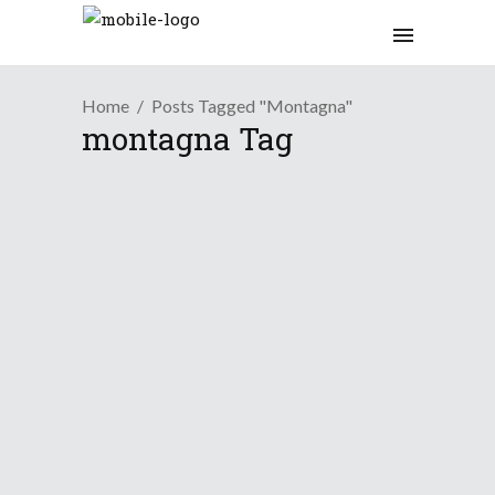
Home
Posts Tagged "montagna"
montagna Tag
Osservazioni
L’estate sta finendo
30 Agosto 2019
Osservazioni
Ottobre 2018 ancora mite
25 Ottobre 2018