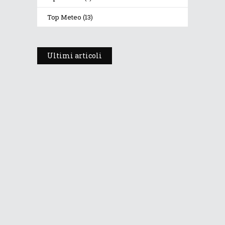
Top Meteo
(13)
Ultimi articoli
Prosegue l’estate con valori
termici anomali, ma anche
temporali
30 Luglio 2026
253
Views
Dopo i temporali, aria più fresca e