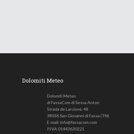
ondata di caldo
18 Giugno 2026
735
Views
Dolomiti Meteo
Dolomiti Meteo
di FassaCom di Sessa Anton
Strada de Larcionè, 48
38036 San Giovanni di Fassa (TN)
E-mail: info@fassacom.com
P.IVA 01443630221