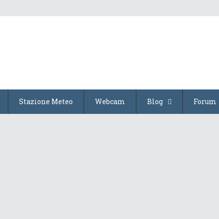
Stazione Meteo
Webcam
Blog
Forum
Ondata di Caldo Storica e il...
26 Giugno 2026