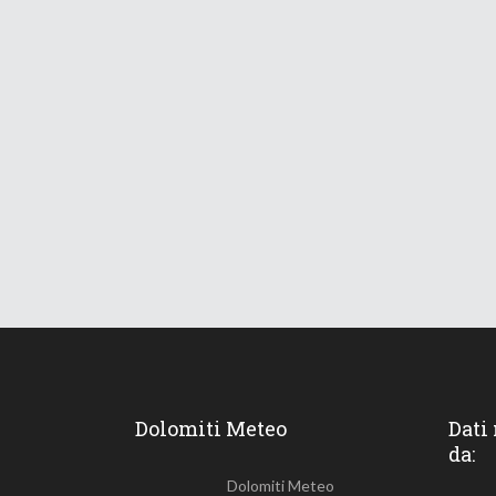
Dolomiti Meteo
Dati
da:
Dolomiti Meteo