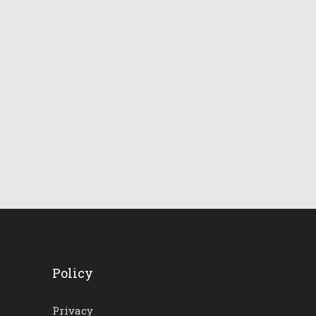
841
Views
Le Dolomiti verso una
lunga ondata di caldo
18 Giugno 2026
745
Views
Policy
Privacy