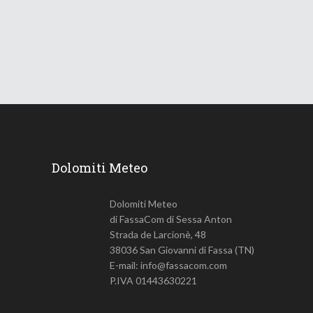
19 Gennaio 2026
771
Views
Dolomiti Meteo
Dolomiti Meteo
di FassaCom di Sessa Anton
Strada de Larcionè, 48
38036 San Giovanni di Fassa (TN)
E-mail: info@fassacom.com
P.IVA 01443630221