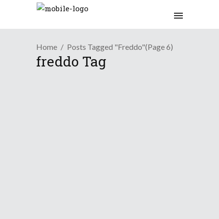
Home
Posts Tagged "freddo"
(Page 6)
freddo Tag
Osservazioni
Gennaio tra freddo e caldo
2 Febbraio 2016
/
Neve
Tendenza
Adesso l’inverno fa sul...
7 Gennaio 2016