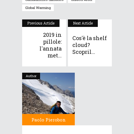
Global Warming
Previous Article
Next Article
2019 in
Cos'è la shelf
pillole:
cloud?
l'annata
Scopril...
met...
Author
Paolo Pierobon