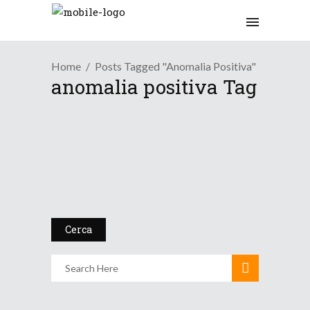
Home
Posts Tagged "anomalia Positiva"
anomalia positiva Tag
/
/
Blog
Global Warming
News Meteo
Il Global Warming non si è
fe...
3 Marzo 2021
Cerca