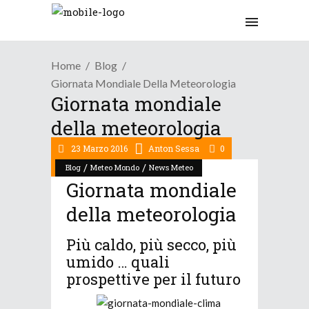
Home
Blog
Giornata Mondiale Della Meteorologia
Giornata mondiale
della meteorologia
23 Marzo 2016
Anton Sessa
0
/
/
Blog
Meteo Mondo
News Meteo
Giornata mondiale
della meteorologia
Più caldo, più secco, più
umido … quali
prospettive per il futuro