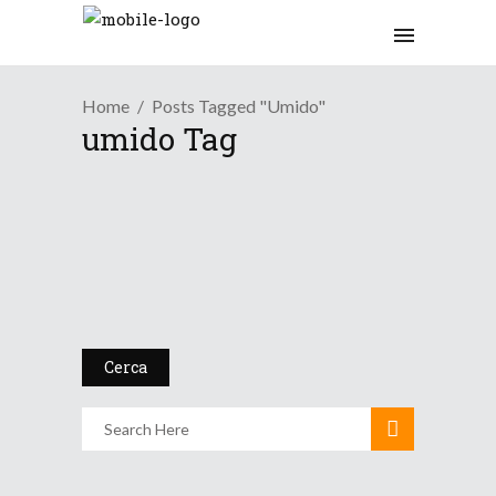
Home
Posts Tagged "umido"
umido Tag
/
/
Blog
Meteo Mondo
News Meteo
Giornata mondiale della
meteo...
23 Marzo 2016
Cerca