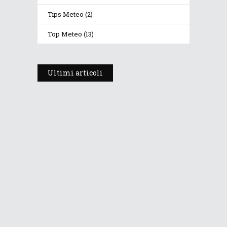
Tips Meteo
(2)
Top Meteo
(13)
Ultimi articoli
Prosegue l’estate con valori
termici anomali, ma anche
temporali
30 Luglio 2026
243
Views