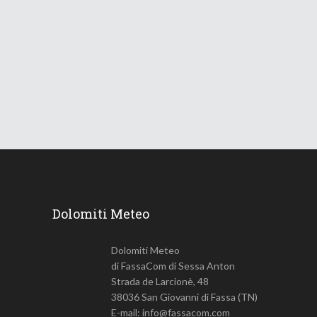
Le Dolomiti verso una lunga
ondata di caldo
18 Giugno 2026
734
Views
Dolomiti Meteo
Dolomiti Meteo
di FassaCom di Sessa Anton
Strada de Larcionè, 48
38036 San Giovanni di Fassa (TN)
E-mail: info@fassacom.com