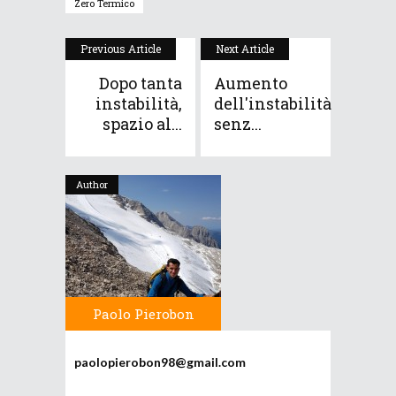
Zero Termico
Previous Article
Next Article
Dopo tanta
Aumento
instabilità,
dell'instabilità
spazio al...
senz...
Author
Paolo Pierobon
paolopierobon98@gmail.com