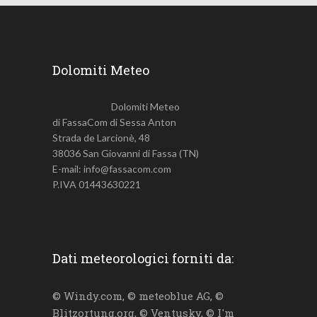
Dolomiti Meteo
Dolomiti Meteo
di FassaCom di Sessa Anton
Strada de Larcionè, 48
38036 San Giovanni di Fassa (TN)
E-mail: info@fassacom.com
P.IVA 01443630221
Dati meteorologici forniti da:
© Windy.com, © meteoblue AG, ©
Blitzortung.org, © Ventusky, © I'm