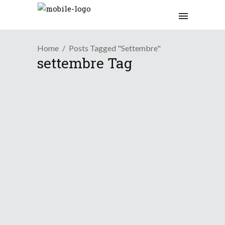
Home
Posts Tagged "settembre"
settembre Tag
Osservazioni
L’autunno mostra quest&...
14 Ottobre 2020
Osservazioni
Settembre non smentisce
24 Settembre 2020