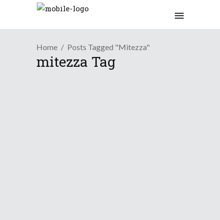
Home
Posts Tagged "mitezza"
mitezza Tag
Osservazioni
Dall’inverno a inizio a...
15 Novembre 2020
Tendenza