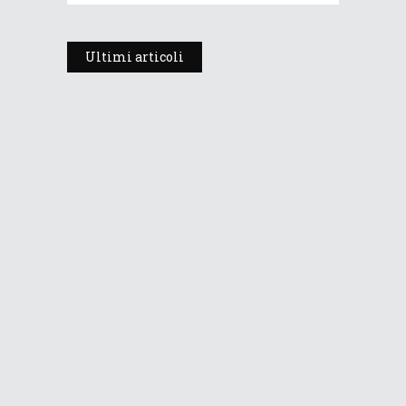
Ultimi articoli
Prosegue l’estate con valori
termici anomali, ma anche
temporali
30 Luglio 2026
239
Views
Dopo i temporali, aria più fresca e
stabile: le Dolomiti ritrovano le
temperature di stagione