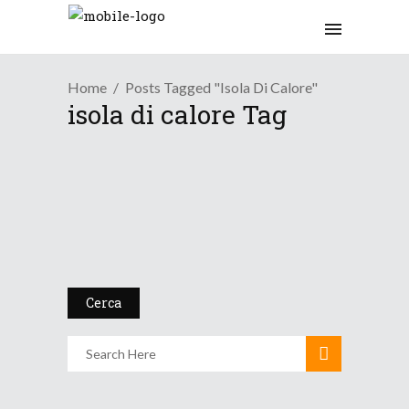
Home
Posts Tagged "isola Di Calore"
isola di calore Tag
/
Blog
Didattica Meteo
Perché le temperature
misurat...
8 Luglio 2015
Cerca