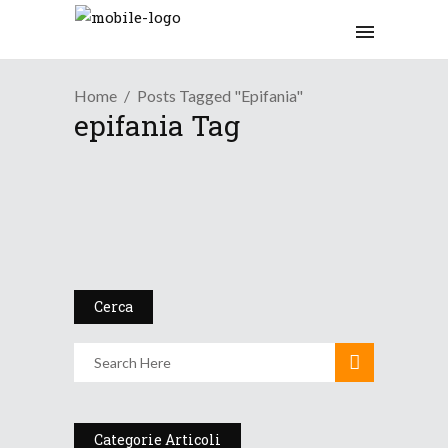
Home
Posts Tagged "epifania"
epifania Tag
Tendenza
L’inverno si traveste d...
6 Gennaio 2018
Cerca
Categorie Articoli