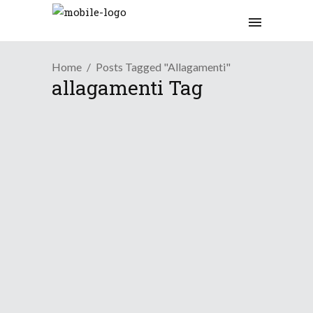
Home
Posts Tagged "allagamenti"
allagamenti Tag
/
Fenomeni estremi Val di Fassa
Osservazioni
Temporale autorigenerante