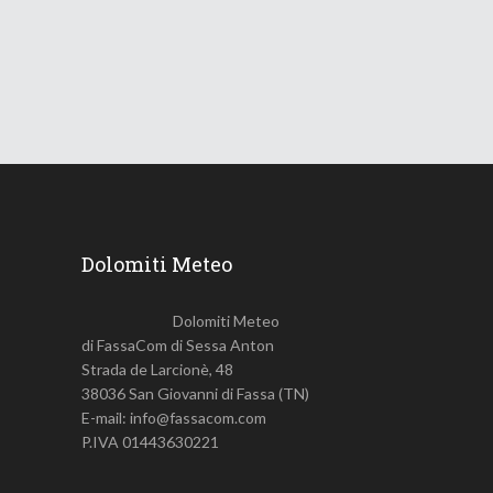
18 Giugno 2026
745
Views
Dolomiti Meteo
Dolomiti Meteo
di FassaCom di Sessa Anton
Strada de Larcionè, 48
38036 San Giovanni di Fassa (TN)
E-mail: info@fassacom.com
P.IVA 01443630221