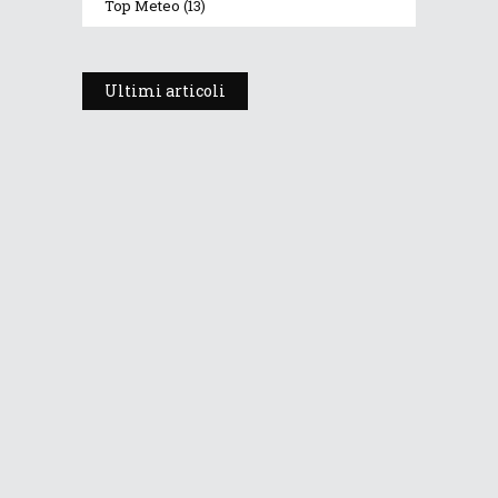
Top Meteo
(13)
Ultimi articoli
Prosegue l’estate con valori
termici anomali, ma anche
temporali
30 Luglio 2026
270
Views
Dopo i temporali, aria più fresca e
stabile: le Dolomiti ritrovano le