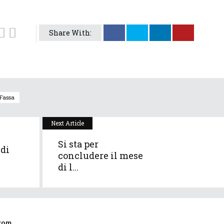
Share With:
 Fassa
Next Article
Si sta per
 di
concludere il mese
di l...
com