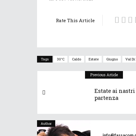
Rate This Article
Tags
30°C
Caldo
Estate
Giugno
Val Di
Previous Article
Estate ai nastri
partenza
Author
info@fassacom.