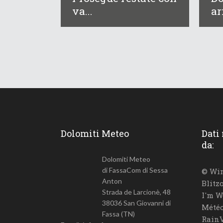
va...
ar
Dolomiti Meteo
Dati
da:
Dolomiti Meteo
di FassaCom di Sessa
© Win
Anton
Blitz
Strada de Larcionè, 48
I'm W
38036 San Giovanni di
Météo
Fassa (TN)
RainV