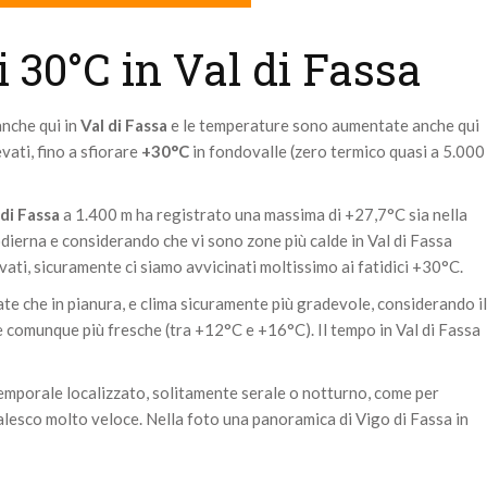
 30°C in Val di Fassa
anche qui in
Val di Fassa
e le temperature sono aumentate anche qui
ati, fino a sfiorare
+30°C
in fondovalle (zero termico quasi a 5.000
di Fassa
a 1.400 m ha registrato una massima di +27,7°C sia nella
odierna e considerando che vi sono zone più calde in Val di Fassa
ati, sicuramente ci siamo avvicinati moltissimo ai fatidici +30°C.
 che in pianura, e clima sicuramente più gradevole, considerando il
 comunque più fresche (tra +12°C e +16°C). Il tempo in Val di Fassa
mporale localizzato, solitamente serale o notturno, come per
esco molto veloce. Nella foto una panoramica di Vigo di Fassa in