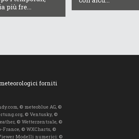
con alcu...
ia più fre...
 meteorologici forniti
dy.com, © meteoblue AG, ©
ortung.org, © Ventusky, ©
eather, © Wetterzentrale, ©
-France, © WXCharts, ©
iewer Modelli numerici: ©