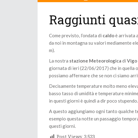
Raggiunti quasi
Come previsto, l’ondata di
caldo
è arrivata 
da noi in montagna su valori mediamente elev
m).
La nostra
stazione Meteorologica
di
Vigo 
giornata di ieri (22/06/2017) che in quella 
possiamo affermare che se non ci siamo arriv
Decisamente temperature molto meno elevate
basso tasso di umidità e temperature minime
in questi giorni è quindi a dir poco stupendo.
A questo aggiungiamo ogni tanto qualche te
esempio questa notte un passaggio temporal
questi giorni.
Post Views:
3.523