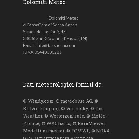
Dolomiti Meteo
Dolomiti Meteo
di FassaCom di Sessa Anton
Strada de Larcionè, 48
38036 San Giovanni di Fassa (TN)
E-mail: info@fassacom.com
P.IVA 01443630221
Dati meteorologici forniti da:
© Windy.com, © meteoblue AG, ©
Blitzortung.org, © Ventusky, © I'm
Weather, © Wetterzentrale, © Météo-
France, © WXCharts, © RainViewer
Modelli numerici: © ECMWF, © NOAA
GFS Dati ufficiali: © Provincia