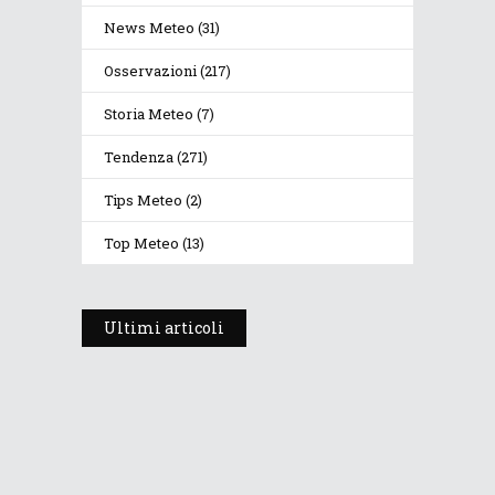
News Meteo
(31)
Osservazioni
(217)
Storia Meteo
(7)
Tendenza
(271)
Tips Meteo
(2)
Top Meteo
(13)
Ultimi articoli
Prosegue l’estate con valori
termici anomali, ma anche
temporali