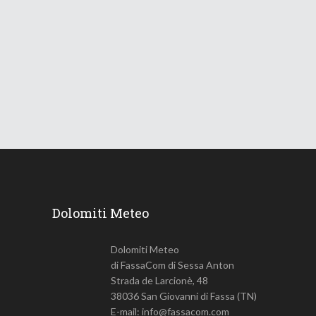
Le Dolomiti verso una lunga
ondata di caldo
18 Giugno 2026
750
Views
Dolomiti Meteo
Dolomiti Meteo
di FassaCom di Sessa Anton
Strada de Larcionè, 48
38036 San Giovanni di Fassa (TN)
E-mail: info@fassacom.com