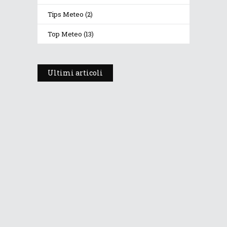
Tips Meteo
(2)
Top Meteo
(13)
Ultimi articoli
Prosegue l’estate con valori
termici anomali, ma anche
temporali
30 Luglio 2026
287
Views