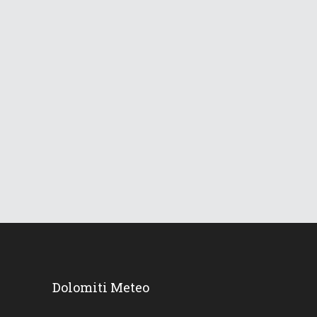
365
Views
Ondata di Caldo Storica e il
Weekend in Val di Fassa
26 Giugno 2026
851
Views
Dolomiti Meteo