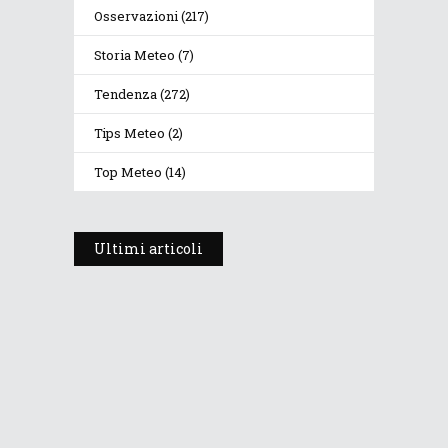
Osservazioni
(217)
Storia Meteo
(7)
Tendenza
(272)
Tips Meteo
(2)
Top Meteo
(14)
Ultimi articoli
Meteo Eclissi: che tempo farà
mercoledì 12 agosto 2026, la sera?
10 Agosto 2026