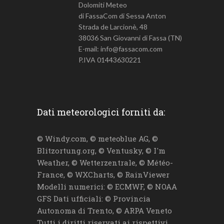
Dolomiti Meteo
di FassaCom di Sessa Anton
Strada de Larcionè, 48
38036 San Giovanni di Fassa (TN)
E-mail: info@fassacom.com
P.IVA 01443630221
Dati meteorologici forniti da:
© Windy.com, © meteoblue AG, ©
Blitzortung.org, © Ventusky, © I'm
Weather, © Wetterzentrale, © Météo-
France, © WXCharts, © RainViewer
Modelli numerici: © ECMWF, © NOAA
GFS Dati ufficiali: © Provincia
Autonoma di Trento, © ARPA Veneto
Tutti i diritti riservati ai rispettivi