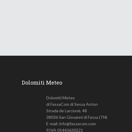
Le Dolomiti verso una lunga
ondata di caldo
18 Giugno 2026
745
Views
Dolomiti Meteo
Dolomiti Meteo
di FassaCom di Sessa Anton
Strada de Larcionè, 48
38036 San Giovanni di Fassa (TN)
E-mail: info@fassacom.com
P.IVA 01443630221