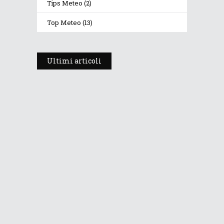
Tips Meteo
(2)
Top Meteo
(13)
Ultimi articoli
Prosegue l’estate con valori
termici anomali, ma anche
temporali
30 Luglio 2026
270
Views